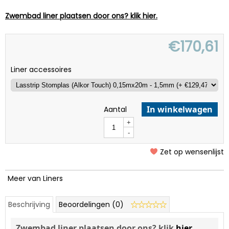
Zwembad liner plaatsen door ons? klik hier.
€
170,61
Liner accessoires
In winkelwagen
Aantal
+
-
Zet op wensenlijst
Meer van Liners
Beschrijving
Beoordelingen (0)
Zwembad liner plaatsen door ons? klik
hier
.