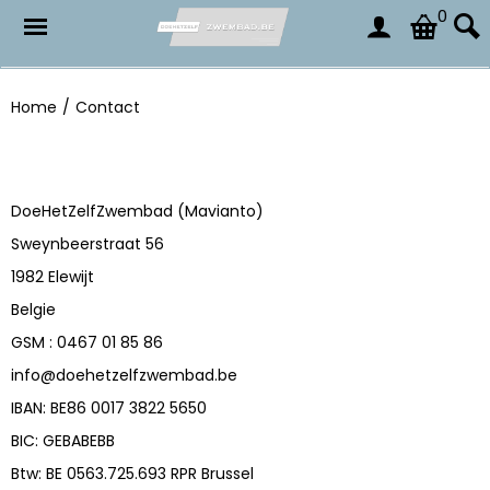
0
Home
/
Contact
DoeHetZelfZwembad (Mavianto)
Sweynbeerstraat 56
1982 Elewijt
Belgie
GSM : 0467 01 85 86
info@doehetzelfzwembad.be
IBAN: BE86 0017 3822 5650
BIC: GEBABEBB
Btw: BE 0563.725.693 RPR Brussel