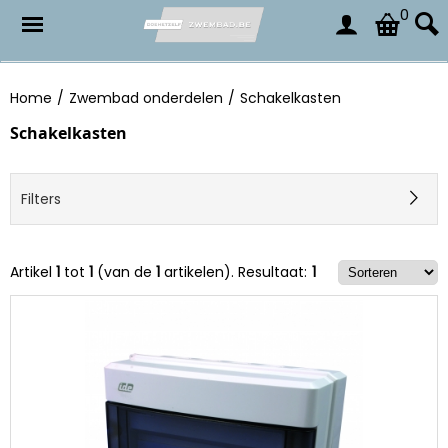
0
Home
/
Zwembad onderdelen
/
Schakelkasten
Schakelkasten
Filters
Artikel
1
tot
1
(van de
1
artikelen).
Resultaat:
1